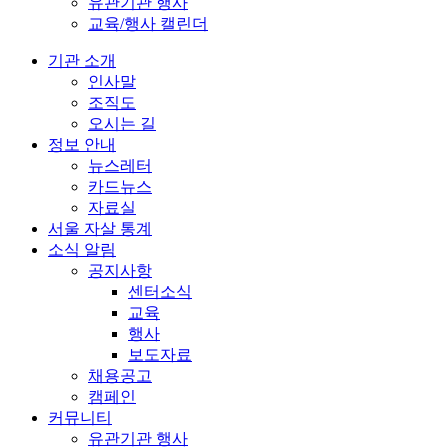
유관기관 행사
교육/행사 캘린더
기관 소개
인사말
조직도
오시는 길
정보 안내
뉴스레터
카드뉴스
자료실
서울 자살 통계
소식 알림
공지사항
센터소식
교육
행사
보도자료
채용공고
캠페인
커뮤니티
유관기관 행사