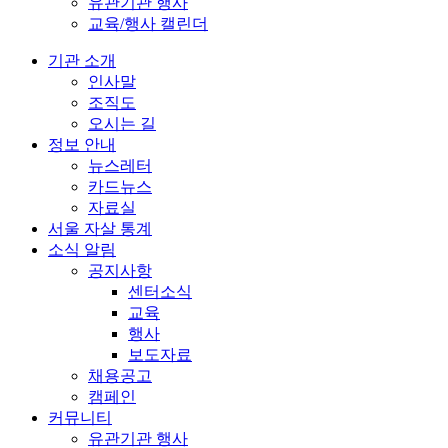
유관기관 행사
교육/행사 캘린더
기관 소개
인사말
조직도
오시는 길
정보 안내
뉴스레터
카드뉴스
자료실
서울 자살 통계
소식 알림
공지사항
센터소식
교육
행사
보도자료
채용공고
캠페인
커뮤니티
유관기관 행사