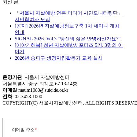
최신 글
에
대
「서울시 자살예방 언론·미디어 시민모니터링단」
해
시민참여자 모집
검
[공지] 2026년 자살예방정보구축 1차 세미나 개최
색
안내
하
SIGNAL 2026. Vol.3 “당신의 삶은 안녕하신가요?”
기...
[이야기해봄] 청년 자살예방서포터즈 5기, 3명의 이
야기
2026년 송파구 생명지킴활동가 교육 실시
운영기관
서울시 자살예방센터
서울특별시 중구 퇴계로 67 13-14층
이메일
maum1080@suicide.or.kr
전화
02-3458-1000
COPYRIGHT(C) 서울시자살예방센터. ALL RIGHTS RESERVE
이메일 주소
*