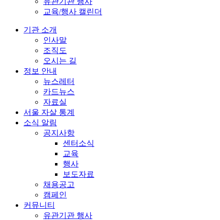
유관기관 행사
교육/행사 캘린더
기관 소개
인사말
조직도
오시는 길
정보 안내
뉴스레터
카드뉴스
자료실
서울 자살 통계
소식 알림
공지사항
센터소식
교육
행사
보도자료
채용공고
캠페인
커뮤니티
유관기관 행사