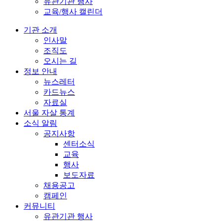
유관기관 행사
교육/행사 캘린더
기관 소개
인사말
조직도
오시는 길
정보 안내
뉴스레터
카드뉴스
자료실
서울 자살 통계
소식 알림
공지사항
센터소식
교육
행사
보도자료
채용공고
캠페인
커뮤니티
유관기관 행사