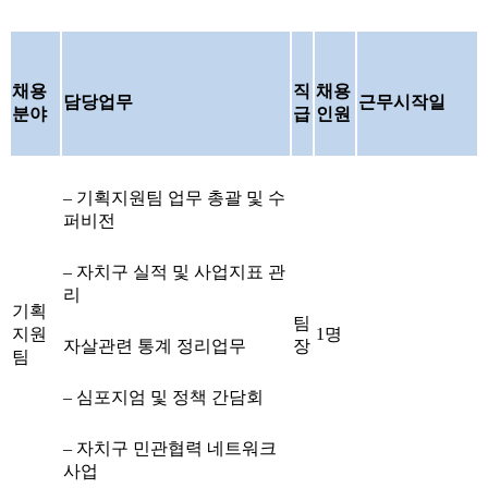
채용
직
채용
담당업무
근무시작일
분야
급
인원
– 기획지원팀 업무 총괄 및 수
퍼비전
– 자치구 실적 및 사업지표 관
리
기획
팀
지원
1명
자살관련 통계 정리업무
장
팀
– 심포지엄 및 정책 간담회
– 자치구 민관협력 네트워크
사업