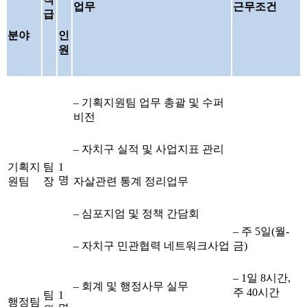
업무
근무조건
급
분야
인
원
– 기획지원팀 업무 총괄 및 수퍼
비전
– 자치구 실적 및 사업지표 관리
기획지
팀
1
명
원팀
장
자살관련 통계 정리업무
– 심포지엄 및 정책 간담회
– 주 5일(월-
– 자치구 민관협력 네트워크사업
금)
– 1일 8시간,
– 회계 및 행정사무 실무
주 40시간
팀
1
행정팀