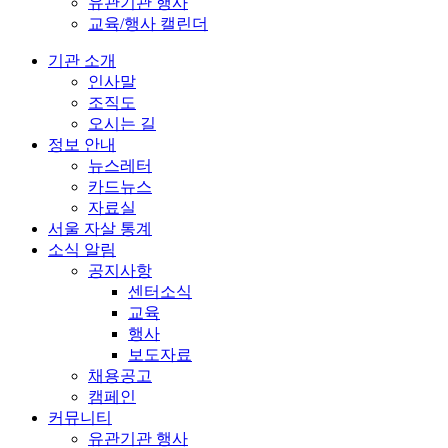
유관기관 행사
교육/행사 캘린더
기관 소개
인사말
조직도
오시는 길
정보 안내
뉴스레터
카드뉴스
자료실
서울 자살 통계
소식 알림
공지사항
센터소식
교육
행사
보도자료
채용공고
캠페인
커뮤니티
유관기관 행사